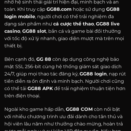
nhờ hệ sinh thái giải trí hiện đại, minh bạch và an
toàn. Khi truy cập
GG88.com
hoặc sử dụng
GG88
login mobile
, người chơi có thể trải nghiệm đa
dạng sản phẩm như
cá cược thể thao
,
GG88 live
casino
,
GG88 slot
, bắn cá và game bài đổi thưởng
với tốc độ xử lý nhanh, giao diện mượt mà trên mọi
thiết bị.
Bên cạnh đó,
GG 88
còn áp dụng công nghệ bảo
mật SSL 256-bit cùng hệ thống giám sát giao dịch
24/7, giúp mọi thao tác đăng ký,
GG88 login
, nạp rút
tiền diễn ra ổn định và minh bạch. Người chơi cũng
có thể tải
GG88 APK
để trải nghiệm thuận tiện hơn
trên điện thoại.
Ngoài kho game hấp dẫn,
GG88 COM
còn nổi bật
với nhiều chương trình ưu đãi dành cho tân thủ và
hội viên lâu năm như thưởng chào mừng, hoàn trả