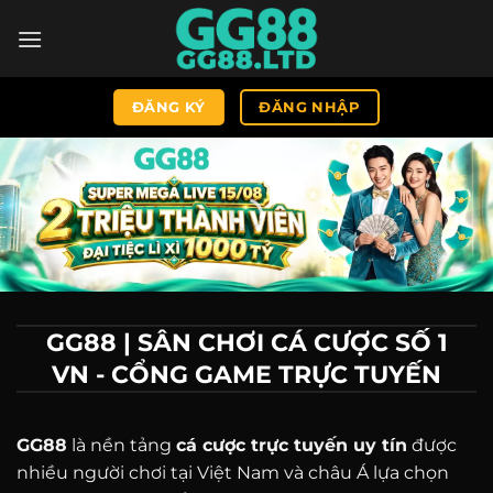
ĐĂNG KÝ
ĐĂNG NHẬP
GG88 | SÂN CHƠI CÁ CƯỢC SỐ 1
VN - CỔNG GAME TRỰC TUYẾN
GG88
là nền tảng
cá cược trực tuyến uy tín
được
nhiều người chơi tại Việt Nam và châu Á lựa chọn