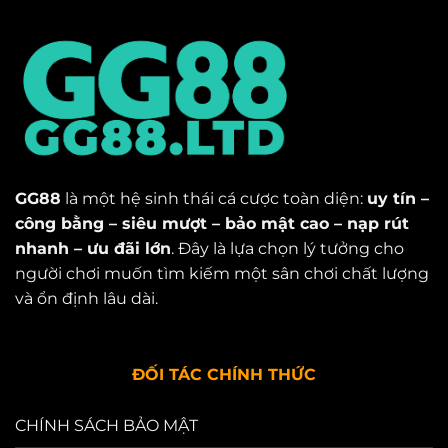
GG88
là một hệ sinh thái cá cược toàn diện:
uy tín –
công bằng – siêu mượt – bảo mật cao – nạp rút
nhanh – ưu đãi lớn
. Đây là lựa chọn lý tưởng cho
người chơi muốn tìm kiếm một sân chơi chất lượng
và ổn định lâu dài.
ĐỐI TÁC CHÍNH THỨC
CHÍNH SÁCH BẢO MẬT